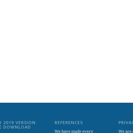
 2019 VERSION
REFERENCES
PRIVA
EE DOWNLOAD
We have made every
We are 