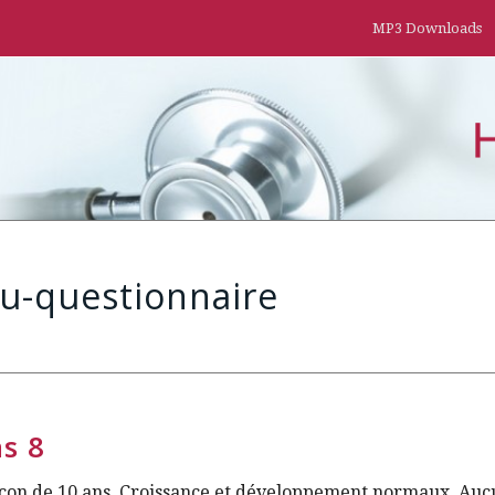
MP3 Downloads
eu-questionnaire
s 8
çon de 10 ans. Croissance et développement normaux. Au