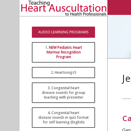
AUDIO LEARNING PROGRAMS
1.
NEW Pediatric Heart
Murmur Recognition
Program
2. Heartsongs5
J
3. Congenital heart
disease sounds for group
teaching with presenter
4. Congenital heart
Ca
disease sounds in quiz format
for self learning (English)
Gar