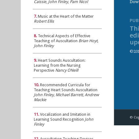
Down
Caissie, John Finley, Pam Nicol
7.
Music at the Heart of the Matter
PUB
Robert Ellis
Thi
ed
8.
Technical Aspects of Effective
up
Teaching of Auscultation
Brian Hoyt,
John Finley
©201
9.
Heart Sounds Auscultation:
Learning from the Nursing
Perspective
Nancy ONeill
10.
Recommended Curricula for
Teaching Heart Sounds Auscultation
John Finley, Michael Barrett, Andrew
Mackie
11.
Vocalization and Imitation in
© Cop
Learning Sound Recognition
John
Finley
12.
Auscultation Teaching Devices