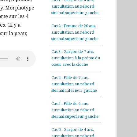
auscultation au rebord
ey. Morphotype
sternal supérieur gauche
rte sur les 4
s. (Il y a
Cas 2 : Femme de 20 ans,
auscultation au rebord
sur la peau;
sternal supérieur gauche
Cas 3 : Garçon de 7 ans,
auscultation à la pointe du
cœur avec la cloche
Cas 4 : Fille de 7 ans,
auscultation au rebord
sternal inférieur gauche
Cas 5 : Fille de 4 ans,
auscultation au rebord
sternal supérieur gauche
Cas 6 : Garçon de 4 ans,
auscultation au rebord