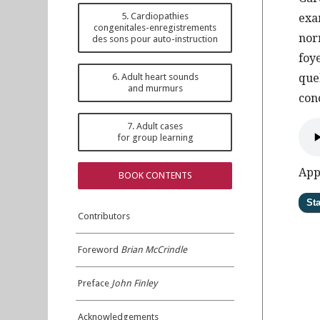
5. Cardiopathies
exa
congenitales-enregistrements
nor
des sons pour auto-instruction
foye
que
6. Adult heart sounds
and murmurs
con
7. Adult cases
for group learning
App
BOOK CONTENTS
Contributors
Foreword
Brian McCrindle
Preface
John Finley
Acknowledgements