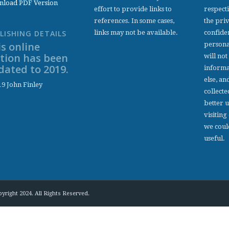
load PDF Version
effort to provide links to
respect
references. In some cases,
the pri
links may not be available.
confiden
LISHING DETAILS
s online
persona
ition has been
will not
dated to 2019.
informa
else, an
9 John Finley
collecte
better 
visiting
we coul
useful.
yright 2024. All Rights Reserved.