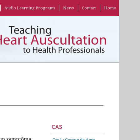
Audio Learning Programs
News
Contact
Home
CAS
cun symptôme,
Cas 1 : Garçon de 4 ans,