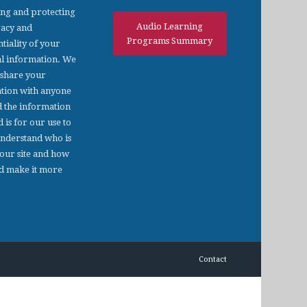
ing and protecting
Audio Learning
vacy and
Programs Summary
tiality of your
l information. We
 share your
tion with anyone
d the information
d is for our use to
understand who is
 our site and how
d make it more
Contact